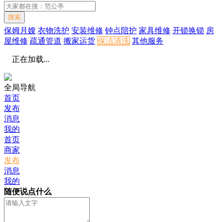
搜索
保姆月嫂
衣物洗护
安装维修
钟点陪护
家具维修
开锁换锁
房
屋维修
疏通管道
搬家运货
保洁清洗
其他服务
正在加载...
全局导航
首页
发布
消息
我的
首页
商家
发布
消息
我的
随便说点什么