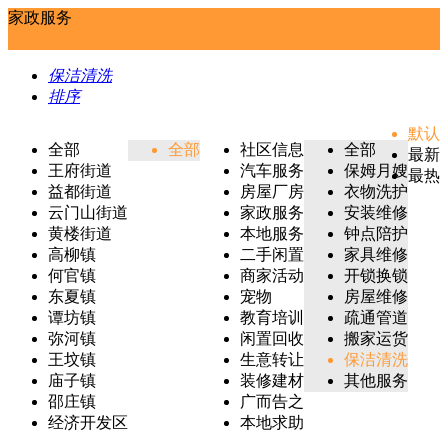
家政服务
保洁清洗
排序
默认
全部
全部
社区信息
全部
最新
王府街道
汽车服务
保姆月嫂
最热
益都街道
房屋厂房
衣物洗护
云门山街道
家政服务
安装维修
黄楼街道
本地服务
钟点陪护
高柳镇
二手闲置
家具维修
何官镇
商家活动
开锁换锁
东夏镇
宠物
房屋维修
谭坊镇
教育培训
疏通管道
弥河镇
闲置回收
搬家运货
王坟镇
生意转让
保洁清洗
庙子镇
装修建材
其他服务
邵庄镇
广而告之
经济开发区
本地求助