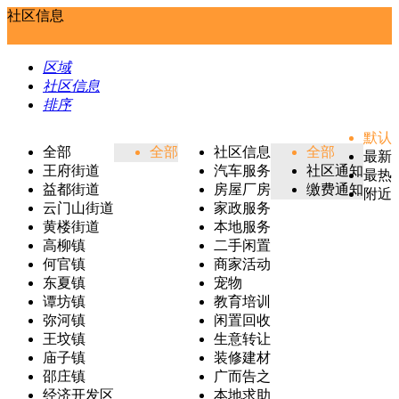
社区信息
区域
社区信息
排序
默认
全部
全部
社区信息
全部
最新
王府街道
汽车服务
社区通知
最热
益都街道
房屋厂房
缴费通知
附近
云门山街道
家政服务
黄楼街道
本地服务
高柳镇
二手闲置
何官镇
商家活动
东夏镇
宠物
谭坊镇
教育培训
弥河镇
闲置回收
王坟镇
生意转让
庙子镇
装修建材
邵庄镇
广而告之
经济开发区
本地求助