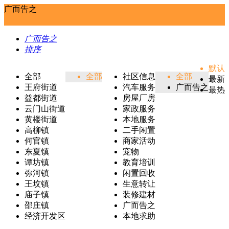
广而告之
广而告之
排序
默认
全部
全部
社区信息
全部
最新
王府街道
汽车服务
广而告之
最热
益都街道
房屋厂房
云门山街道
家政服务
黄楼街道
本地服务
高柳镇
二手闲置
何官镇
商家活动
东夏镇
宠物
谭坊镇
教育培训
弥河镇
闲置回收
王坟镇
生意转让
庙子镇
装修建材
邵庄镇
广而告之
经济开发区
本地求助